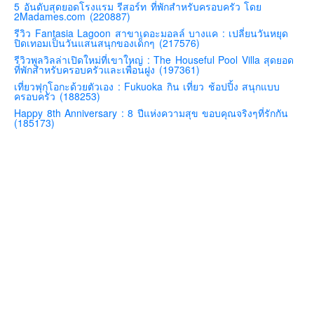
5 อันดับสุดยอดโรงแรม รีสอร์ท ที่พักสำหรับครอบครัว โดย
2Madames.com (220887)
คันโต-โตเกียวและรอบๆ
รีวิว Fantasia Lagoon สาขาเดอะมอลล์ บางแค : เปลี่ยนวันหยุด
คันไซ-โอซาก้า เกียวโต
ปิดเทอมเป็นวันแสนสนุกของเด็กๆ (217576)
รีวิวพูลวิลล่าเปิดใหม่ที่เขาใหญ่ : The Houseful Pool Villa สุดยอด
คิวชู – ฟุกุโอกะ ซางะ เปปปุ ยุฟุอิน นางาซากิ
ที่พักสำหรับครอบครัวและเพื่อนฝูง (197361)
ฟูจิ
เที่ยวฟุกุโอกะด้วยตัวเอง : Fukuoka กิน เที่ยว ช้อปปิ้ง สนุกแบบ
ครอบครัว (188253)
ฮอกไกโด
Happy 8th Anniversary : 8 ปีแห่งความสุข ขอบคุณจริงๆที่รักกัน
(185173)
เอเชีย
สิงคโปร์
จีน
มาเลเชีย
เวียดนาม
ฮ่องกง
มาเก๊า
มัลดีฟส์
อินเดีย