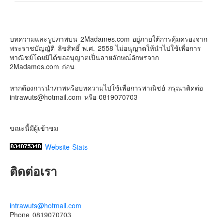
Contact & Support Us
2Madames เที่ยวและไลฟ์สไตล์แบบครอบครัว
2 weeks ago
บทความและรูปภาพบน 2Madames.com อยู่ภายใต้การคุ้มครองจาก
เตรียมไว้หนวด ถอยปืนลูกซอง
พระราชบัญญัติ ลิขสิทธิ์ พ.ศ. 2558 ไม่อนุญาตให้นำไปใช้เพื่อการ
#น้องเกรซ
#ลูกสาวเราเป็นสาวแล้ว
พาณิชย์โดยมิได้ขออนุญาตเป็นลายลักษณ์อักษรจาก
2Madames.com ก่อน
Photo
View on Facebook
·
Share
หากต้องการนำภาพหรือบทความไปใช้เพื่อการพาณิชย์ กรุณาติดต่อ
intrawuts@hotmail.com หรือ 0819070703
ขณะนี้มีผู้เข้าชม
Website Stats
ติดต่อเรา
intrawuts@hotmail.com
Phone 0819070703