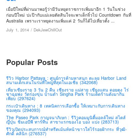
เยอรมัน
เมื่อปีใหม่ที่ผ่านมาพอรู้ว่ามีวันหยุดราชการเพิ่มมาอีก 1 วันในช่วง
ฝรั่งเศส
ก่อนปีใหม่ ปะป๊ากับแม่เลยตัดสินใจจะพาเด็กจิ๋วไป Countdown กันที่
Australia เพราะเราหยุดงานเพิ่มแค่ 2 วันก็ได้ไปเที่ยวตั้ง ...
ออสเตรีย
July 1, 2014
/
DekJewChillOut
สาธารณรัฐเช็ก
ฮังการี
เนเธอร์แลนด์
Popular Posts
เบลเยี่ยม
สวิสเซอร์แลนด์
รีวิว Harbor Pattaya : ศูนย์การค้ามหาสนุก ตะลุย Harbor Land
โปรตุเกส
สนามเด็กเล่นในร่มที่ใหญ่ที่สุดในเอเชีย (342068)
สเปน
เที่ยวเชียงราย 3 วัน 2 คืน เชียงราย แม่สาย เชียงแสน ดอยตุง ไร่
ชาฉุยฟง วัดร่องขุ่น บ้านดำ Singha Park ร้านเด็ดร้านดังมากัน
โครเอเชีย
เพียบ (297624)
กระเป๋าเดินทาง : 8 เทคนิคการเลือกซื้อ ให้เหมาะกับการเดินทาง
สโลเวเนีย
ของคุณ (294093)
มอนเตรเนโกร
The Paseo Park กาญจนาภิเษก : รีวิวคอมมูนิตี้มอลล์ใหม่ สไตส์
ญี่ปุ่น ชิมเอบีพี ทาร์ทีน สาขาแรกของโอ บอง แปง (283713)
บอสเนียและเฮอร์เซโกวีน่า
รีวิวเปิดประสบการณ์ทำทรีตเม้นท์หน้าขาวใสไร้รอยฝ้ากระ ที่วุฒิ-
ศักดิ์ คลินิก (276537)
ญี่ปุ่น