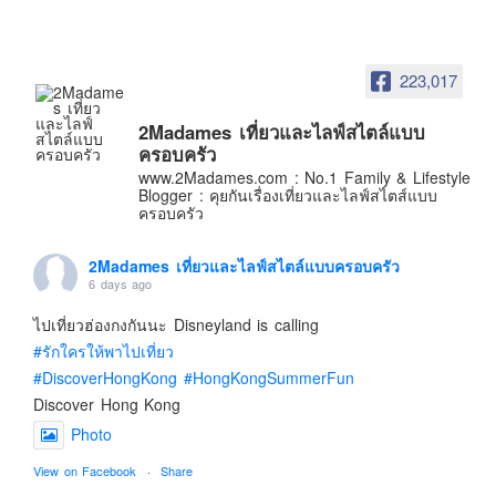
อินโดนีเซีย
เกาหลีใต้
ฮ่องกง
223,017
ไต้หวัน
2Madames เที่ยวและไลฟ์สไตล์แบบ
ฟิลิปปินส์
ครอบครัว
www.2Madames.com : No.1 Family & Lifestyle
ออสเตรเลีย
Blogger : คุยกันเรื่องเที่ยวและไลฟ์สไตส์แบบ
ครอบครัว
นิวซีแลนด์
อเมริกา
2Madames เที่ยวและไลฟ์สไตล์แบบครอบครัว
6 days ago
ร้านอร่อย
บทความครอบครัว
ไปเที่ยวฮ่องกงกันนะ Disneyland is calling
#รักใครให้พาไปเที่ยว
Beauty Review
#DiscoverHongKong
#HongKongSummerFun
รีวิวสายการบิน
Discover Hong Kong
Products & Applications
Photo
Events & PR News
View on Facebook
·
Share
About Us