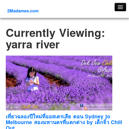
2Madames.com
เที่ยวทั่วไทย
Currently Viewing:
ภาคเหนือ
yarra river
ภาคใต้
ภาคตะวันออก
ภาคกลาง
ภาคตะวันตก
ภาคอีสาน
ทริปต่างประเทศ
ยุโรป
รัสเซีย
อิตาลี
เที่ยวฉลองปีใหม่ที่ออสเตรเลีย ตอน Sydney to
Melbourne สองมหานครที่แตกต่าง by เด็กจิ๋ว Chill
ตุรกี-ตุรเคีย
Out